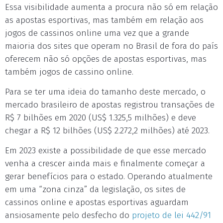
Essa visibilidade aumenta a procura não só em relação
as apostas esportivas, mas também em relação aos
jogos de cassinos online uma vez que a grande
maioria dos sites que operam no Brasil de fora do país
oferecem não só opções de apostas esportivas, mas
também jogos de cassino online.
Para se ter uma ideia do tamanho deste mercado, o
mercado brasileiro de apostas registrou transações de
R$ 7 bilhões em 2020 (US$ 1.325,5 milhões) e deve
chegar a R$ 12 bilhões (US$ 2.272,2 milhões) até 2023.
Em 2023 existe a possibilidade de que esse mercado
venha a crescer ainda mais e finalmente começar a
gerar benefícios para o estado. Operando atualmente
em uma “zona cinza” da legislação, os sites de
cassinos online e apostas esportivas aguardam
ansiosamente pelo desfecho do
projeto de lei 442/91