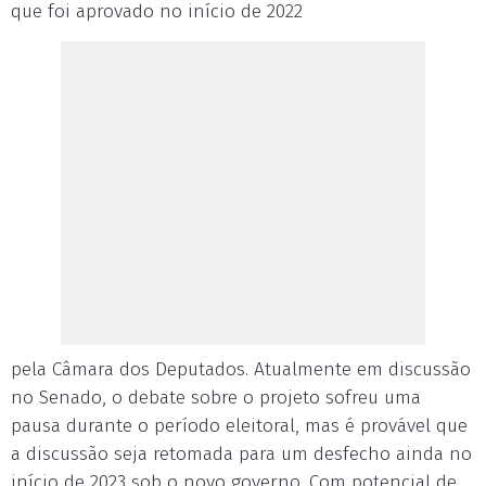
que foi aprovado no início de 2022
pela Câmara dos Deputados. Atualmente em discussão
no Senado, o debate sobre o projeto sofreu uma
pausa durante o período eleitoral, mas é provável que
a discussão seja retomada para um desfecho ainda no
início de 2023 sob o novo governo. Com potencial de