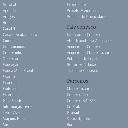
Sorocaba
Expediente
Agenda
Projeto Memória
Artigos
Política de Privacidade
Brasil
Fale conosco
Canal 1
Casa e Acabamento
Fale com o Cruzeiro
Cinema
Atendimento ao Assinante
Condomínios
Anuncie no Cruzeiro
Cruzeirinho
Anuncie no ClassiCruzeiro
Do Leitor
Publicidade Legal
Educação
Repórter Cidadão
Educa Mais Brasil
Trabalhe Conosco
Esporte
Parceiros
Economia
Editorial
ClassiCruzeiro
Exterior
CruzeiroCard
Guia Saúde
Cruzeiro FM 92.3
Informação Livre
CruxLab
Letra Viva
Grafsul
Magnus Futsal
Depositphotos
Mix
Burh