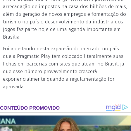
arrecadação de impostos na casa dos bilhões de reais,
além da geração de novos empregos e fomentação do
turismo no país o desenvolvimento da indústria dos
jogos faz parte hoje de uma agenda importante em
Brasília.
Foi apostando nesta expansão do mercado no país
que a Pragmatic Play tem colocado literalmente suas
fichas em parcerias com sites que atuam no Brasil, já
que esse número provavelmente crescerá
exponencialmente quando a regulamentação for
aprovada.