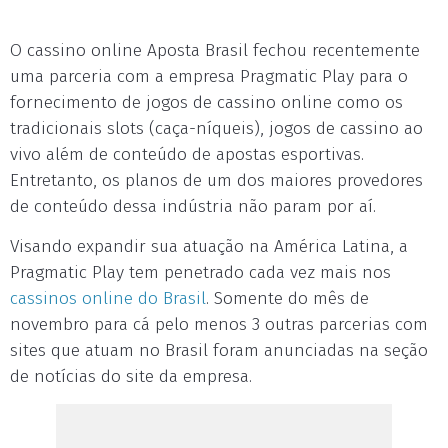
O cassino online Aposta Brasil fechou recentemente
uma parceria com a empresa Pragmatic Play para o
fornecimento de jogos de cassino online como os
tradicionais slots (caça-níqueis), jogos de cassino ao
vivo além de conteúdo de apostas esportivas.
Entretanto, os planos de um dos maiores provedores
de conteúdo dessa indústria não param por aí.
Visando expandir sua atuação na América Latina, a
Pragmatic Play tem penetrado cada vez mais nos
cassinos online do Brasil
. Somente do mês de
novembro para cá pelo menos 3 outras parcerias com
sites que atuam no Brasil foram anunciadas na seção
de notícias do site da empresa.