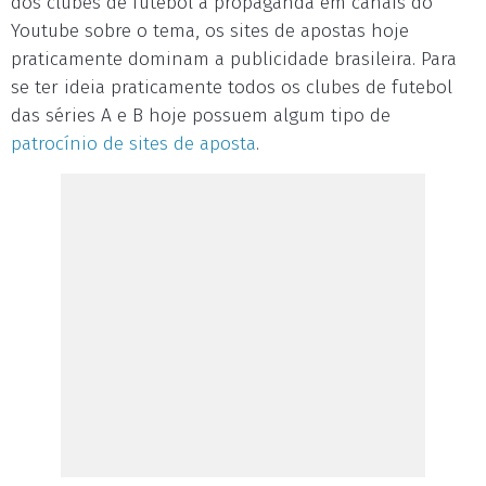
dos clubes de futebol a propaganda em canais do
Youtube sobre o tema, os sites de apostas hoje
praticamente dominam a publicidade brasileira. Para
se ter ideia praticamente todos os clubes de futebol
das séries A e B hoje possuem algum tipo de
patrocínio de sites de aposta
.