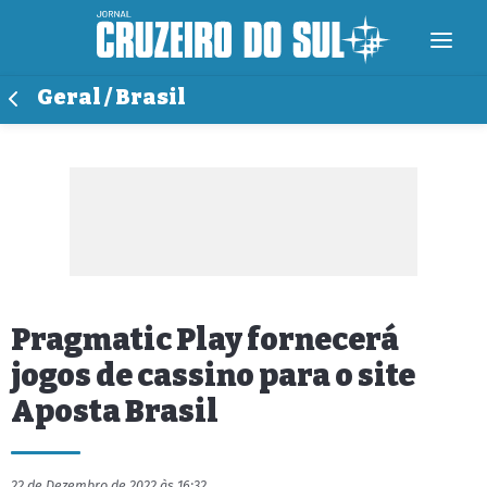
Geral / Brasil
Pragmatic Play fornecerá
jogos de cassino para o site
Aposta Brasil
22 de Dezembro de 2022 às 16:32