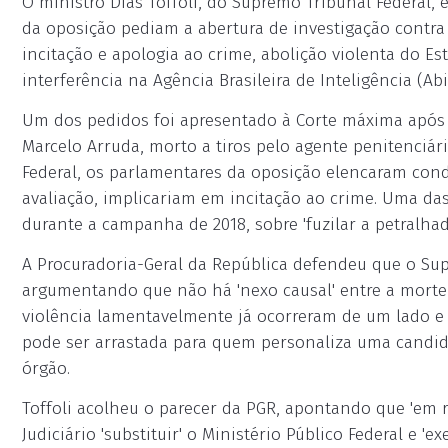
O ministro Dias Toffoli, do Supremo Tribunal Federal,
da oposição pediam a abertura de investigação contra
incitação e apologia ao crime, abolição violenta do Es
interferência na Agência Brasileira de Inteligência (Abi
Um dos pedidos foi apresentado à Corte máxima após 
Marcelo Arruda, morto a tiros pelo agente penitenciá
Federal, os parlamentares da oposição elencaram co
avaliação, implicariam em incitação ao crime. Uma das
durante a campanha de 2018, sobre 'fuzilar a petralhada
A Procuradoria-Geral da República defendeu que o Sup
argumentando que não há 'nexo causal' entre a morte
violência lamentavelmente já ocorreram de um lado e
pode ser arrastada para quem personaliza uma candida
órgão.
Toffoli acolheu o parecer da PGR, apontando que 'em r
Judiciário 'substituir' o Ministério Público Federal e '