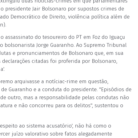
 extinguiu duas notícias-crimes em que parlamentares
 o presidente Jair Bolsonaro por supostos crimes de
tado Democrático de Direito, violência política além de
n).
o assassinato do tesoureiro do PT em Foz do Iguaçu
rio bolsonarista Jorge Guaranho. Ao Supremo Tribunal
ndutas e pronunciamentos de Bolsonaro que, em sua
 declarações citadas foi proferida por Bolsonaro,
'.
remo arquivasse a notíciac-rime em questão,
 de Guaranho e a conduta do presidente. "Episódios de
 de outro, mas a responsabilidade pelas condutas não
tura e não concorreu para os delitos", sustentou o
espeito ao sistema acusatório', não há como o
exercer juízo valorativo sobre fatos alegadamente