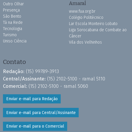
Amaral
Outro Olhar
Presença
www.fua.org.br
São Bento
Colégio Politécnico
Tá na Rede
Lar Escola Monteiro Lobato
Tecnologia
Liga Sorocabana de Combate ao
Turismo
Câncer
Uniso Ciência
Vila dos Velhinhos
Contato
Redação:
(15) 99789-3913
Central/Assinante:
(15) 2102-5100 - ramal 5110
Comercial:
(15) 2102-5100 - ramal 5060
Enviar e-mail para Redação
Enviar e-mail para Central/Assinante
Enviar e-mail para o Comercial