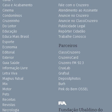
Casa e Acabamento
Fale com o Cruzeiro
Cinema
Atendimento ao Assinante
Condomínios
Anuncie no Cruzeiro
Cruzeirinho
Anuncie no ClassiCruzeiro
Do Leitor
Publicidade Legal
Educação
Repórter Cidadão
Educa Mais Brasil
Trabalhe Conosco
Esporte
Parceiros
Economia
Editorial
ClassiCruzeiro
Exterior
CruzeiroCard
Guia Saúde
Cruzeiro FM 92.3
Informação Livre
CruxLab
Letra Viva
Grafsul
Magnus Futsal
Depositphotos
Mix
Burh
Motor
Pink do Bem OSSEL
Pets
Receitas
Revistas
Fundação Ubaldino do
Necrologia