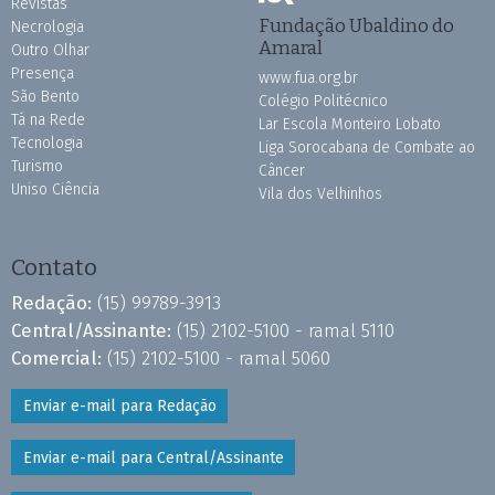
Revistas
Fundação Ubaldino do
Necrologia
Amaral
Outro Olhar
Presença
www.fua.org.br
São Bento
Colégio Politécnico
Tá na Rede
Lar Escola Monteiro Lobato
Tecnologia
Liga Sorocabana de Combate ao
Turismo
Câncer
Uniso Ciência
Vila dos Velhinhos
Contato
Redação:
(15) 99789-3913
Central/Assinante:
(15) 2102-5100 - ramal 5110
Comercial:
(15) 2102-5100 - ramal 5060
Enviar e-mail para Redação
Enviar e-mail para Central/Assinante