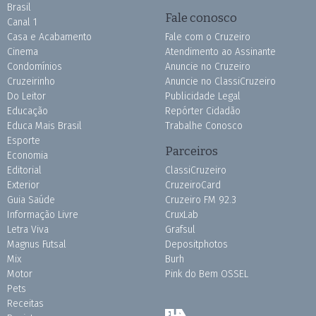
Brasil
Fale conosco
Canal 1
Casa e Acabamento
Fale com o Cruzeiro
Cinema
Atendimento ao Assinante
Condomínios
Anuncie no Cruzeiro
Cruzeirinho
Anuncie no ClassiCruzeiro
Do Leitor
Publicidade Legal
Educação
Repórter Cidadão
Educa Mais Brasil
Trabalhe Conosco
Esporte
Parceiros
Economia
Editorial
ClassiCruzeiro
Exterior
CruzeiroCard
Guia Saúde
Cruzeiro FM 92.3
Informação Livre
CruxLab
Letra Viva
Grafsul
Magnus Futsal
Depositphotos
Mix
Burh
Motor
Pink do Bem OSSEL
Pets
Receitas