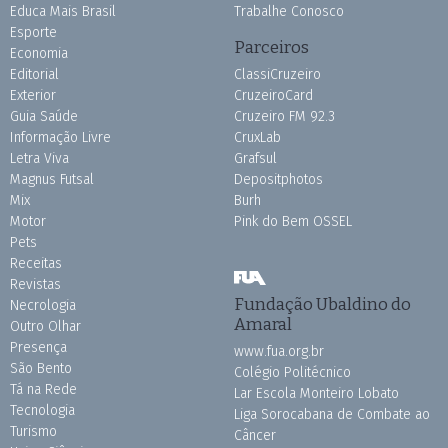
Educa Mais Brasil
Trabalhe Conosco
Esporte
Parceiros
Economia
Editorial
ClassiCruzeiro
Exterior
CruzeiroCard
Guia Saúde
Cruzeiro FM 92.3
Informação Livre
CruxLab
Letra Viva
Grafsul
Magnus Futsal
Depositphotos
Mix
Burh
Motor
Pink do Bem OSSEL
Pets
Receitas
Revistas
Fundação Ubaldino do
Necrologia
Amaral
Outro Olhar
Presença
www.fua.org.br
São Bento
Colégio Politécnico
Tá na Rede
Lar Escola Monteiro Lobato
Tecnologia
Liga Sorocabana de Combate ao
Turismo
Câncer