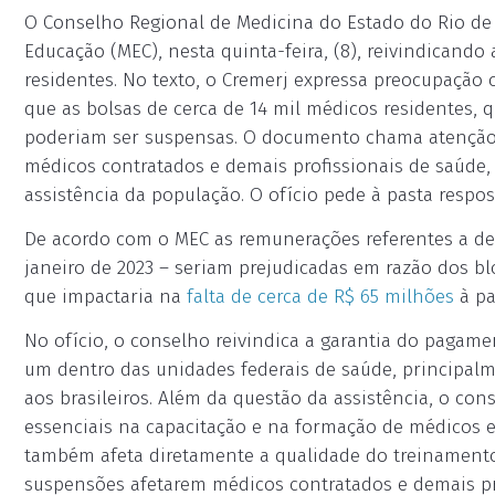
O Conselho Regional de Medicina do Estado do Rio de J
Educação (MEC), nesta quinta-feira, (8), reivindicand
residentes. No texto, o Cremerj expressa preocupação 
que as bolsas de cerca de 14 mil médicos residentes, q
poderiam ser suspensas. O documento chama atenção p
médicos contratados e demais profissionais de saúde, 
assistência da população. O ofício pede à pasta respos
De acordo com o MEC as remunerações referentes a de
janeiro de 2023 – seriam prejudicadas em razão dos b
que impactaria na
falta de cerca de R$ 65 milhões
à pa
No ofício, o conselho reivindica a garantia do pagam
um dentro das unidades federais de saúde, principal
aos brasileiros. Além da questão da assistência, o con
essenciais na capacitação e na formação de médicos e
também afeta diretamente a qualidade do treinamento 
suspensões afetarem médicos contratados e demais pr