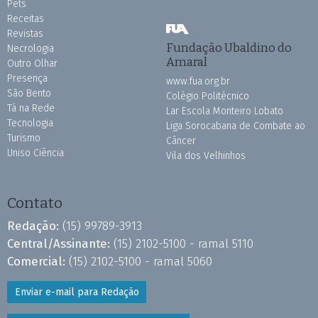
Pets
Receitas
Revistas
Fundação Ubaldino do
Necrologia
Amaral
Outro Olhar
Presença
www.fua.org.br
São Bento
Colégio Politécnico
Tá na Rede
Lar Escola Monteiro Lobato
Tecnologia
Liga Sorocabana de Combate ao
Turismo
Câncer
Uniso Ciência
Vila dos Velhinhos
Contato
Redação:
(15) 99789-3913
Central/Assinante:
(15) 2102-5100 - ramal 5110
Comercial:
(15) 2102-5100 - ramal 5060
Enviar e-mail para Redação