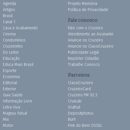
Agenda
Projeto Memória
Artigos
Política de Privacidade
Brasil
Fale conosco
Canal 1
Casa e Acabamento
Fale com o Cruzeiro
Cinema
Atendimento ao Assinante
Condomínios
Anuncie no Cruzeiro
Cruzeirinho
Anuncie no ClassiCruzeiro
Do Leitor
Publicidade Legal
Educação
Repórter Cidadão
Educa Mais Brasil
Trabalhe Conosco
Esporte
Parceiros
Economia
Editorial
ClassiCruzeiro
Exterior
CruzeiroCard
Guia Saúde
Cruzeiro FM 92.3
Informação Livre
CruxLab
Letra Viva
Grafsul
Magnus Futsal
Depositphotos
Mix
Burh
Motor
Pink do Bem OSSEL