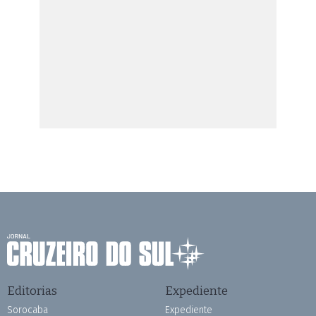
Editorias
Expediente
Sorocaba
Expediente