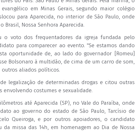
ores do País: São Paulo e Minas Gerais. Pela manhã, o
 evangélico em Minas Gerais, segundo maior colégio
eslocou para Aparecida, no interior de São Paulo, onde
o Brasil, Nossa Senhora Aparecida.
iu o voto dos frequentadores da igreja fundada pelo
didato para comparecer ao evento. "Se estamos dando
sta oportunidade de, ao lado do governador [Romeu]
sse Bolsonaro à multidão, de cima de um carro de som,
outros aliados políticos.
e de legalização de determinadas drogas e citou outras
s envolvendo costumes e sexualidade.
lômetros até Aparecida (SP), no Vale do Paraíba, onde
dato ao governo do estado de São Paulo, Tarcísio de
rcelo Queiroga, e por outros apoiadores, o candidato
ipou da missa das 14h, em homenagem ao Dia de Nossa