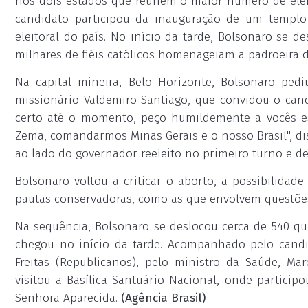
nos dois estados que reúnem o maior número de eleit
candidato participou da inauguração de um templo
eleitoral do país. No início da tarde, Bolsonaro se d
milhares de fiéis católicos homenageiam a padroeira d
Na capital mineira, Belo Horizonte, Bolsonaro ped
missionário Valdemiro Santiago, que convidou o can
certo até o momento, peço humildemente a vocês e
Zema, comandarmos Minas Gerais e o nosso Brasil", di
ao lado do governador reeleito no primeiro turno e de 
Bolsonaro voltou a criticar o aborto, a possibilidad
pautas conservadoras, como as que envolvem questõe
Na sequência, Bolsonaro se deslocou cerca de 540 qui
chegou no início da tarde. Acompanhado pelo candi
Freitas (Republicanos), pelo ministro da Saúde, Ma
visitou a Basílica Santuário Nacional, onde partic
Senhora Aparecida.
(Agência Brasil)