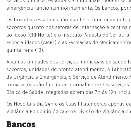
serviços públicos, estaduais e municipais, podem ser 
emergência funcionam normalmente. Os bancos, por su
Os hospitais estaduais irão manter o funcionamento p
socorros quanto nos setores de internação e centros c
ao Idoso (CRI Norte) e o Instituto Paulista de Geriatr
Especialidades (AMEs) e as Farmácias de Medicamento
quinta-feira (13).
Algumas unidades dos serviços municipais de saúde fu
socorros, unidades de pronto atendimento, o Laborat
de Urgência e Emergência, o Serviço de Atendimento 
Intoxicações vão funcionar normalmente. Os serviços 
Básica de Saúde Integradas abrem das 7h às 19h, inclu
Os Hospitais Dia 24h e os Caps III atenderão apenas 
Vigilância Epidemiológica e na Divisão de Vigilância 
Bancos