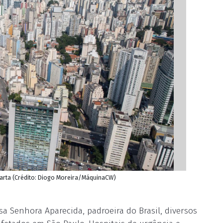
uarta (Crédito: Diogo Moreira/MáquinaCW)
sa Senhora Aparecida, padroeira do Brasil, diversos