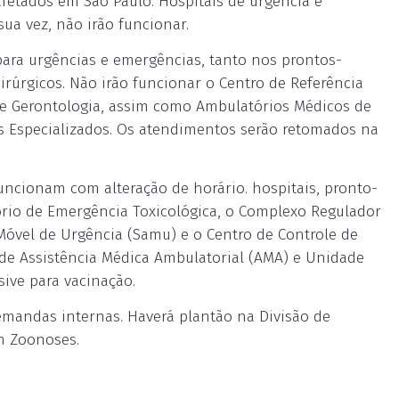
afetados em São Paulo. Hospitais de urgência e
a vez, não irão funcionar.
ara urgências e emergências, tanto nos prontos-
irúrgicos. Não irão funcionar o Centro de Referência
ia e Gerontologia, assim como Ambulatórios Médicos de
s Especializados. Os atendimentos serão retomados na
ncionam com alteração de horário. hospitais, pronto-
ório de Emergência Toxicológica, o Complexo Regulador
Móvel de Urgência (Samu) e o Centro de Controle de
de Assistência Médica Ambulatorial (AMA) e Unidade
sive para vacinação.
demandas internas. Haverá plantão na Divisão de
em Zoonoses.