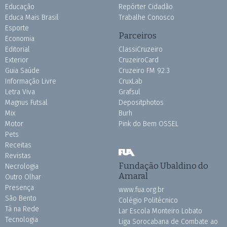
Educação
Repórter Cidadão
Educa Mais Brasil
Trabalhe Conosco
Esporte
Parceiros
Economia
Editorial
ClassiCruzeiro
Exterior
CruzeiroCard
Guia Saúde
Cruzeiro FM 92.3
Informação Livre
CruxLab
Letra Viva
Grafsul
Magnus Futsal
Depositphotos
Mix
Burh
Motor
Pink do Bem OSSEL
Pets
Receitas
Revistas
Fundação Ubaldino do
Necrologia
Amaral
Outro Olhar
Presença
www.fua.org.br
São Bento
Colégio Politécnico
Tá na Rede
Lar Escola Monteiro Lobato
Tecnologia
Liga Sorocabana de Combate ao