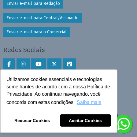
Enviar e-mail para Redação
Enviar e-mail para Central/Assinante
Enviar e-mail para o Comercial
Redes Sociais
Utilizamos cookies essenciais e tecnologias
Faça download do aplicativo
semelhantes de acordo com a nossa Política de
Play Store e App Store
Privacidade. Ao continuar navegando, você
concorda com estas condições.
Saiba mais
Todos os direitos reservados © 2025 Cruzeiro do Sul
Recusar Cookies
Aceitar Cookies