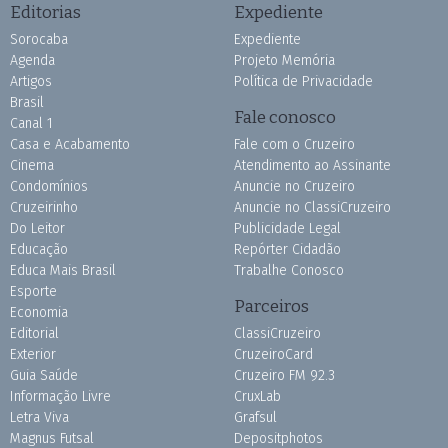
Editorias
Expediente
Sorocaba
Expediente
Agenda
Projeto Memória
Artigos
Política de Privacidade
Brasil
Fale conosco
Canal 1
Casa e Acabamento
Fale com o Cruzeiro
Cinema
Atendimento ao Assinante
Condomínios
Anuncie no Cruzeiro
Cruzeirinho
Anuncie no ClassiCruzeiro
Do Leitor
Publicidade Legal
Educação
Repórter Cidadão
Educa Mais Brasil
Trabalhe Conosco
Esporte
Parceiros
Economia
Editorial
ClassiCruzeiro
Exterior
CruzeiroCard
Guia Saúde
Cruzeiro FM 92.3
Informação Livre
CruxLab
Letra Viva
Grafsul
Magnus Futsal
Depositphotos