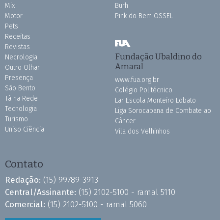
Mix
Burh
Motor
Pink do Bem OSSEL
Pets
Receitas
Revistas
Fundação Ubaldino do
Necrologia
Amaral
Outro Olhar
Presença
www.fua.org.br
São Bento
Colégio Politécnico
Tá na Rede
Lar Escola Monteiro Lobato
Tecnologia
Liga Sorocabana de Combate ao
Turismo
Câncer
Uniso Ciência
Vila dos Velhinhos
Contato
Redação:
(15) 99789-3913
Central/Assinante:
(15) 2102-5100 - ramal 5110
Comercial:
(15) 2102-5100 - ramal 5060