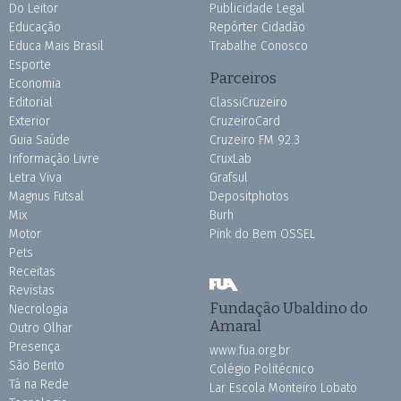
Do Leitor
Publicidade Legal
Educação
Repórter Cidadão
Educa Mais Brasil
Trabalhe Conosco
Esporte
Parceiros
Economia
Editorial
ClassiCruzeiro
Exterior
CruzeiroCard
Guia Saúde
Cruzeiro FM 92.3
Informação Livre
CruxLab
Letra Viva
Grafsul
Magnus Futsal
Depositphotos
Mix
Burh
Motor
Pink do Bem OSSEL
Pets
Receitas
Revistas
Fundação Ubaldino do
Necrologia
Amaral
Outro Olhar
Presença
www.fua.org.br
São Bento
Colégio Politécnico
Tá na Rede
Lar Escola Monteiro Lobato