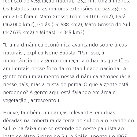
redução de vegetação natural, 123,2 mil km2 a menos.
Os Estados com as maiores extensões de pastagens
em 2020 foram Mato Grosso (com 190.016 km2), Pará
(162.000 km2), Goiás (151.588 km2), Mato Grosso do Sul
(147.635 km2) e Minas(114.345 km2).
"É uma dinâmica econômica avançando sobre áreas
naturais", explica Ivone Batista. "Por isso, a
importância de a gente começar a olhar as questões
ambientais nesse foco da contabilidade nacional. A
gente tem um aumento nessa dinâmica agropecuária
nesse país, mas a custa de perda. O que a gente está
perdendo? A gente aqui está falando em área e
vegetação", acrescentou.
Houve, também, mudanças relevantes em duas
décadas na cobertura da terra no sul do Rio Grande do
Sul, e na faixa que se estende do oeste paulista ao
leste de Mato Grosso do Sul e Goiás, apontou o IBGE.