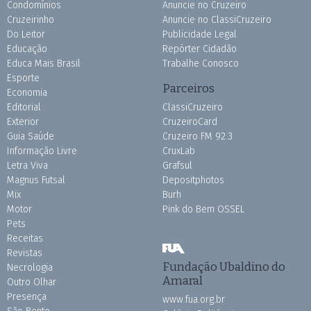
Condomínios
Anuncie no Cruzeiro
Cruzeirinho
Anuncie no ClassiCruzeiro
Do Leitor
Publicidade Legal
Educação
Repórter Cidadão
Educa Mais Brasil
Trabalhe Conosco
Esporte
Parceiros
Economia
Editorial
ClassiCruzeiro
Exterior
CruzeiroCard
Guia Saúde
Cruzeiro FM 92.3
Informação Livre
CruxLab
Letra Viva
Grafsul
Magnus Futsal
Depositphotos
Mix
Burh
Motor
Pink do Bem OSSEL
Pets
Receitas
Revistas
Fundação Ubaldino do
Necrologia
Amaral
Outro Olhar
Presença
www.fua.org.br