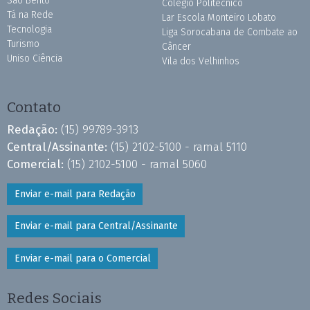
São Bento
Colégio Politécnico
Tá na Rede
Lar Escola Monteiro Lobato
Tecnologia
Liga Sorocabana de Combate ao
Turismo
Câncer
Uniso Ciência
Vila dos Velhinhos
Contato
Redação:
(15) 99789-3913
Central/Assinante:
(15) 2102-5100 - ramal 5110
Comercial:
(15) 2102-5100 - ramal 5060
Enviar e-mail para Redação
Enviar e-mail para Central/Assinante
Enviar e-mail para o Comercial
Redes Sociais