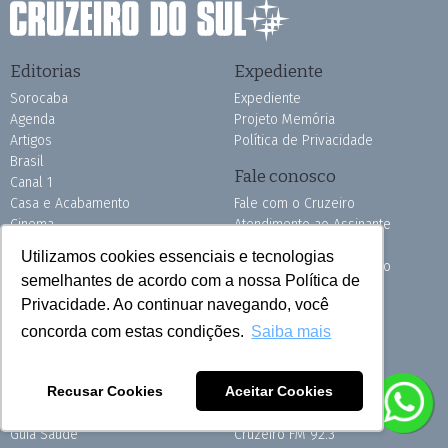
Editorias
Expediente
Sorocaba
Expediente
Agenda
Projeto Memória
Artigos
Política de Privacidade
Brasil
Fale conosco
Canal 1
Casa e Acabamento
Fale com o Cruzeiro
Cinema
Atendimento ao Assinante
Condomínios
Anuncie no Cruzeiro
Utilizamos cookies essenciais e tecnologias
Cruzeirinho
Anuncie no ClassiCruzeiro
semelhantes de acordo com a nossa Política de
Do Leitor
Publicidade Legal
Privacidade. Ao continuar navegando, você
Educação
Repórter Cidadão
Educa Mais Brasil
Trabalhe Conosco
concorda com estas condições.
Saiba mais
Esporte
Parceiros
Economia
Recusar Cookies
Aceitar Cookies
Editorial
ClassiCruzeiro
Exterior
CruzeiroCard
Guia Saúde
Cruzeiro FM 92.3