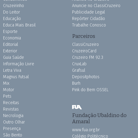
Cruzeirinho
Anuncie no ClassiCruzeiro
Do Leitor
Publicidade Legal
Educação
Repórter Cidadão
Educa Mais Brasil
Trabalhe Conosco
Esporte
Parceiros
Economia
Editorial
ClassiCruzeiro
Exterior
CruzeiroCard
Guia Saúde
Cruzeiro FM 92.3
Informação Livre
CruxLab
Letra Viva
Grafsul
Magnus Futsal
Depositphotos
Mix
Burh
Motor
Pink do Bem OSSEL
Pets
Receitas
Revistas
Fundação Ubaldino do
Necrologia
Amaral
Outro Olhar
Presença
www.fua.org.br
São Bento
Colégio Politécnico