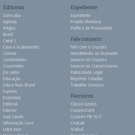
Editorias
Expediente
Sorocaba
Expediente
Agenda
Projeto Memória
Artigos
Política de Privacidade
Brasil
Fale conosco
Canal 1
Casa e Acabamento
Fale com o Cruzeiro
Cinema
Atendimento ao Assinante
Condomínios
Anuncie no Cruzeiro
Cruzeirinho
Anuncie no ClassiCruzeiro
Do Leitor
Publicidade Legal
Educação
Repórter Cidadão
Educa Mais Brasil
Trabalhe Conosco
Esporte
Parceiros
Economia
Editorial
ClassiCruzeiro
Exterior
CruzeiroCard
Guia Saúde
Cruzeiro FM 92.3
Informação Livre
CruxLab
Letra Viva
Grafsul