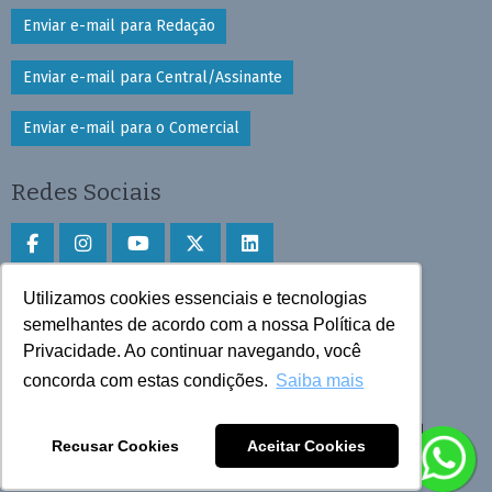
Enviar e-mail para Redação
Enviar e-mail para Central/Assinante
Enviar e-mail para o Comercial
Redes Sociais
Utilizamos cookies essenciais e tecnologias
Faça download do aplicativo
semelhantes de acordo com a nossa Política de
Play Store e App Store
Privacidade. Ao continuar navegando, você
concorda com estas condições.
Saiba mais
Todos os direitos reservados © 2025 Cruzeiro do Sul
Recusar Cookies
Aceitar Cookies