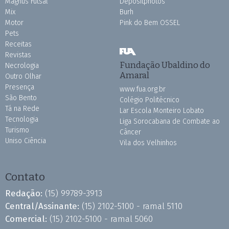
Magnus Futsal
Depositphotos
Mix
Burh
Motor
Pink do Bem OSSEL
Pets
Receitas
Revistas
Fundação Ubaldino do
Necrologia
Amaral
Outro Olhar
Presença
www.fua.org.br
São Bento
Colégio Politécnico
Tá na Rede
Lar Escola Monteiro Lobato
Tecnologia
Liga Sorocabana de Combate ao
Turismo
Câncer
Uniso Ciência
Vila dos Velhinhos
Contato
Redação:
(15) 99789-3913
Central/Assinante:
(15) 2102-5100 - ramal 5110
Comercial:
(15) 2102-5100 - ramal 5060