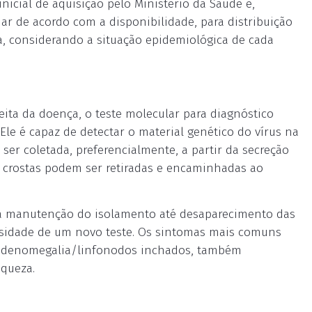
nicial de aquisição pelo Ministério da Saúde é,
riar de acordo com a disponibilidade, para distribuição
a, considerando a situação epidemiológica de cada
ita da doença, o teste molecular para diagnóstico
 Ele é capaz de detectar o material genético do vírus na
 ser coletada, preferencialmente, a partir da secreção
as crostas podem ser retiradas e encaminhadas ao
 a manutenção do isolamento até desaparecimento das
essidade de um novo teste. Os sintomas mais comuns
; adenomegalia/linfonodos inchados, também
aqueza.