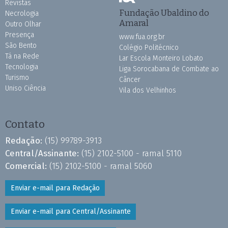
Revistas
Fundação Ubaldino do
Necrologia
Amaral
Outro Olhar
Presença
www.fua.org.br
São Bento
Colégio Politécnico
Tá na Rede
Lar Escola Monteiro Lobato
Tecnologia
Liga Sorocabana de Combate ao
Turismo
Câncer
Uniso Ciência
Vila dos Velhinhos
Contato
Redação:
(15) 99789-3913
Central/Assinante:
(15) 2102-5100 - ramal 5110
Comercial:
(15) 2102-5100 - ramal 5060
Enviar e-mail para Redação
Enviar e-mail para Central/Assinante