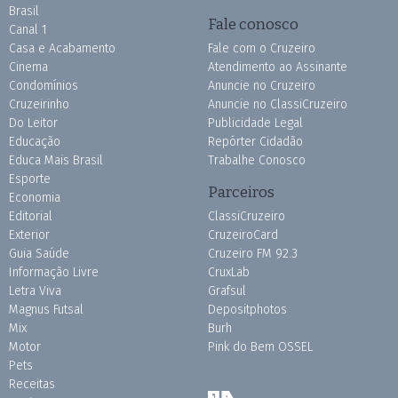
Brasil
Fale conosco
Canal 1
Casa e Acabamento
Fale com o Cruzeiro
Cinema
Atendimento ao Assinante
Condomínios
Anuncie no Cruzeiro
Cruzeirinho
Anuncie no ClassiCruzeiro
Do Leitor
Publicidade Legal
Educação
Repórter Cidadão
Educa Mais Brasil
Trabalhe Conosco
Esporte
Parceiros
Economia
Editorial
ClassiCruzeiro
Exterior
CruzeiroCard
Guia Saúde
Cruzeiro FM 92.3
Informação Livre
CruxLab
Letra Viva
Grafsul
Magnus Futsal
Depositphotos
Mix
Burh
Motor
Pink do Bem OSSEL
Pets
Receitas