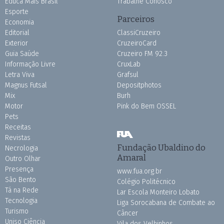
Educa Mais Brasil
Trabalhe Conosco
Esporte
Parceiros
Economia
Editorial
ClassiCruzeiro
Exterior
CruzeiroCard
Guia Saúde
Cruzeiro FM 92.3
Informação Livre
CruxLab
Letra Viva
Grafsul
Magnus Futsal
Depositphotos
Mix
Burh
Motor
Pink do Bem OSSEL
Pets
Receitas
Revistas
Fundação Ubaldino do
Necrologia
Amaral
Outro Olhar
Presença
www.fua.org.br
São Bento
Colégio Politécnico
Tá na Rede
Lar Escola Monteiro Lobato
Tecnologia
Liga Sorocabana de Combate ao
Turismo
Câncer
Uniso Ciência
Vila dos Velhinhos