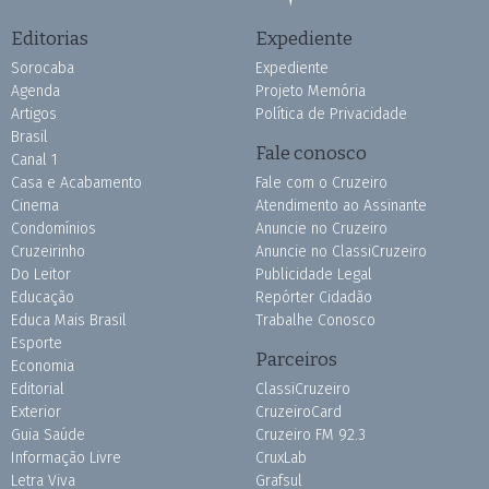
Editorias
Expediente
Sorocaba
Expediente
Agenda
Projeto Memória
Artigos
Política de Privacidade
Brasil
Fale conosco
Canal 1
Casa e Acabamento
Fale com o Cruzeiro
Cinema
Atendimento ao Assinante
Condomínios
Anuncie no Cruzeiro
Cruzeirinho
Anuncie no ClassiCruzeiro
Do Leitor
Publicidade Legal
Educação
Repórter Cidadão
Educa Mais Brasil
Trabalhe Conosco
Esporte
Parceiros
Economia
Editorial
ClassiCruzeiro
Exterior
CruzeiroCard
Guia Saúde
Cruzeiro FM 92.3
Informação Livre
CruxLab
Letra Viva
Grafsul