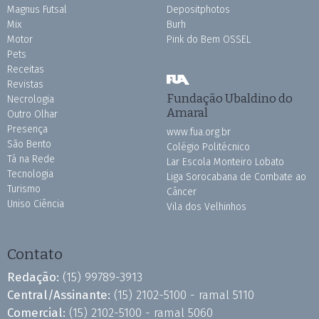
Magnus Futsal
Depositphotos
Mix
Burh
Motor
Pink do Bem OSSEL
Pets
Receitas
Revistas
Fundação Ubaldino do
Necrologia
Amaral
Outro Olhar
Presença
www.fua.org.br
São Bento
Colégio Politécnico
Tá na Rede
Lar Escola Monteiro Lobato
Tecnologia
Liga Sorocabana de Combate ao
Turismo
Câncer
Uniso Ciência
Vila dos Velhinhos
Contato
Redação:
(15) 99789-3913
Central/Assinante:
(15) 2102-5100 - ramal 5110
Comercial:
(15) 2102-5100 - ramal 5060