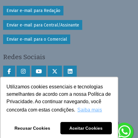
Enviar e-mail para Redação
Enviar e-mail para Central/Assinante
Enviar e-mail para o Comercial
Redes Sociais
Utilizamos cookies essenciais e tecnologias
Faça download do aplicativo
semelhantes de acordo com a nossa Política de
Privacidade. Ao continuar navegando, você
Play Store e App Store
concorda com estas condições.
Saiba mais
Todos os direitos reservados © 2025 Cruzeiro do Sul
Recusar Cookies
Aceitar Cookies