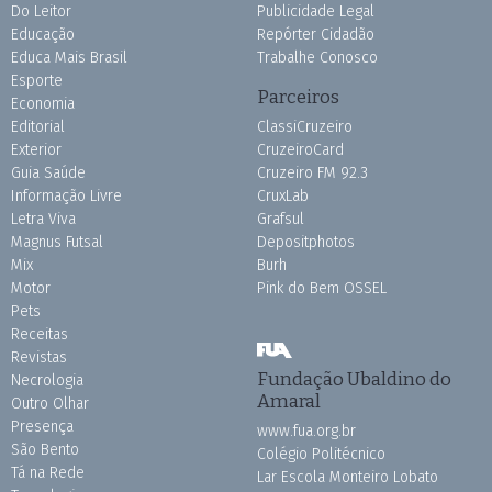
Do Leitor
Publicidade Legal
Educação
Repórter Cidadão
Educa Mais Brasil
Trabalhe Conosco
Esporte
Parceiros
Economia
Editorial
ClassiCruzeiro
Exterior
CruzeiroCard
Guia Saúde
Cruzeiro FM 92.3
Informação Livre
CruxLab
Letra Viva
Grafsul
Magnus Futsal
Depositphotos
Mix
Burh
Motor
Pink do Bem OSSEL
Pets
Receitas
Revistas
Fundação Ubaldino do
Necrologia
Amaral
Outro Olhar
Presença
www.fua.org.br
São Bento
Colégio Politécnico
Tá na Rede
Lar Escola Monteiro Lobato