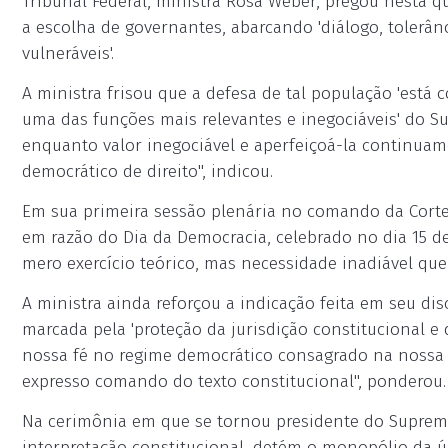
Tribunal Federal, ministra Rosa Weber, pregou nesta qu
a escolha de governantes, abarcando 'diálogo, tolerânc
vulneráveis'.
A ministra frisou que a defesa de tal população 'está 
uma das funções mais relevantes e inegociáveis' do 
enquanto valor inegociável e aperfeiçoá-la continuam
democrático de direito", indicou.
Em sua primeira sessão plenária no comando da Cort
em razão do Dia da Democracia, celebrado no dia 15 de
mero exercício teórico, mas necessidade inadiável que
A ministra ainda reforçou a indicação feita em seu di
marcada pela 'proteção da jurisdição constitucional e 
nossa fé no regime democrático consagrado na nossa 
expresso comando do texto constitucional", ponderou.
Na cerimônia em que se tornou presidente do Supremo 
interpretação constitucional, detém o monopólio da úl