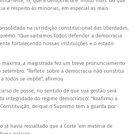
inta-feira, 15, que a democracia é 'muito mais' do que
ia e respeito às minorias, em especial as mais
consolidada na jurisdição constitucional das liberdades,
Supremo. "Que saibamos todos defender a democracia
ente fortalecendo nossas instituições e o estado
e máxima, a magistrada fez um breve pronunciamento
 setembro. "Refletir sobre a democracia não constitui
 a todos se impõe", afirmou.
scurso de posse, no sentido de que sua gestão será
da integridade do regime democrático'. "Reafirmo a
Constituição, de que o Supremo tem a guarda por
já havia ressaltado que a Corte 'em matéria de
tima palavra.