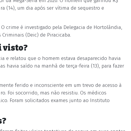
hador da Mega-Sena em 2020. O homem que ganhou R$
ra (14), um dia após ser vítima de sequestro e
 O crime é investigado pela Delegacia de Hortolândia,
Criminais (Deic) de Piracicaba.
i visto?
cia e relatou que o homem estava desaparecido havia
as havia saído na manhã de terça-feira (13), para fazer
vemente ferido e inconsciente em um trevo de acesso à
ro. Foi socorrido, mas não resistiu. Os médicos
co. Foram solicitados exames junto ao Instituto
s?