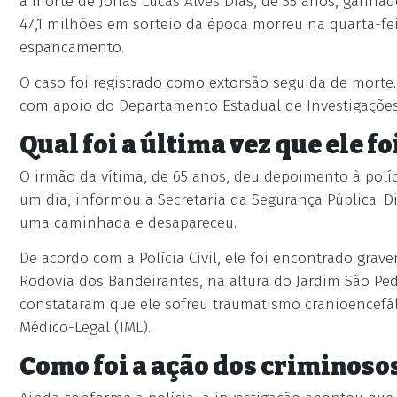
a morte de Jonas Lucas Alves Dias, de 55 anos, gan
47,1 milhões em sorteio da época morreu na quarta-fei
espancamento.
O caso foi registrado como extorsão seguida de morte.
com apoio do Departamento Estadual de Investigações 
Qual foi a última vez que ele fo
O irmão da vítima, de 65 anos, deu depoimento à polí
um dia, informou a Secretaria da Segurança Pública. Di
uma caminhada e desapareceu.
De acordo com a Polícia Civil, ele foi encontrado gra
Rodovia dos Bandeirantes, na altura do Jardim São Ped
constataram que ele sofreu traumatismo cranioencefáli
Médico-Legal (IML).
Como foi a ação dos criminoso