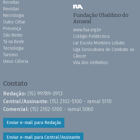
Receitas
Revistas
Fundação Ubaldino do
Necrologia
Amaral
Outro Olhar
Presença
www.fua.org.br
São Bento
Colégio Politécnico
Tá na Rede
Lar Escola Monteiro Lobato
Tecnologia
Liga Sorocabana de Combate ao
Turismo
Câncer
Uniso Ciência
Vila dos Velhinhos
Contato
Redação:
(15) 99789-3913
Central/Assinante:
(15) 2102-5100 - ramal 5110
Comercial:
(15) 2102-5100 - ramal 5060
Enviar e-mail para Redação
Enviar e-mail para Central/Assinante