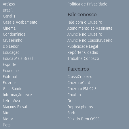
Artigos
Política de Privacidade
Brasil
Fale conosco
Canal 1
Casa e Acabamento
Fale com o Cruzeiro
Cinema
Atendimento ao Assinante
Condomínios
Anuncie no Cruzeiro
Cruzeirinho
Anuncie no ClassiCruzeiro
Do Leitor
Publicidade Legal
Educação
Repórter Cidadão
Educa Mais Brasil
Trabalhe Conosco
Esporte
Parceiros
Economia
Editorial
ClassiCruzeiro
Exterior
CruzeiroCard
Guia Saúde
Cruzeiro FM 92.3
Informação Livre
CruxLab
Letra Viva
Grafsul
Magnus Futsal
Depositphotos
Mix
Burh
Motor
Pink do Bem OSSEL
Pets