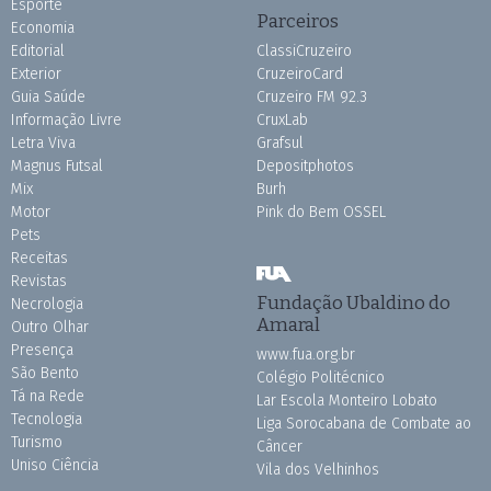
Esporte
Parceiros
Economia
Editorial
ClassiCruzeiro
Exterior
CruzeiroCard
Guia Saúde
Cruzeiro FM 92.3
Informação Livre
CruxLab
Letra Viva
Grafsul
Magnus Futsal
Depositphotos
Mix
Burh
Motor
Pink do Bem OSSEL
Pets
Receitas
Revistas
Fundação Ubaldino do
Necrologia
Amaral
Outro Olhar
Presença
www.fua.org.br
São Bento
Colégio Politécnico
Tá na Rede
Lar Escola Monteiro Lobato
Tecnologia
Liga Sorocabana de Combate ao
Turismo
Câncer
Uniso Ciência
Vila dos Velhinhos