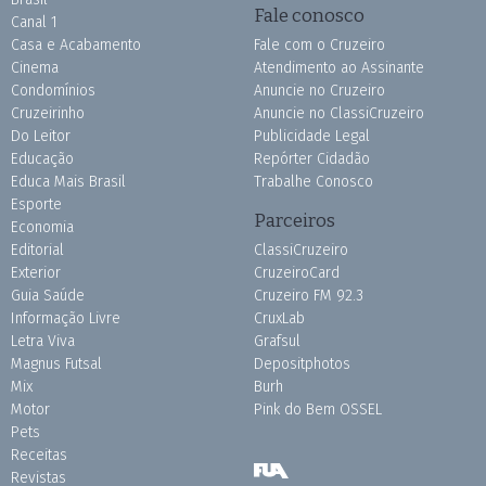
Fale conosco
Canal 1
Casa e Acabamento
Fale com o Cruzeiro
Cinema
Atendimento ao Assinante
Condomínios
Anuncie no Cruzeiro
Cruzeirinho
Anuncie no ClassiCruzeiro
Do Leitor
Publicidade Legal
Educação
Repórter Cidadão
Educa Mais Brasil
Trabalhe Conosco
Esporte
Parceiros
Economia
Editorial
ClassiCruzeiro
Exterior
CruzeiroCard
Guia Saúde
Cruzeiro FM 92.3
Informação Livre
CruxLab
Letra Viva
Grafsul
Magnus Futsal
Depositphotos
Mix
Burh
Motor
Pink do Bem OSSEL
Pets
Receitas
Revistas