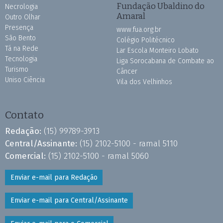
Fundação Ubaldino do
Necrologia
Amaral
Outro Olhar
Presença
www.fua.org.br
São Bento
Colégio Politécnico
Tá na Rede
Lar Escola Monteiro Lobato
Tecnologia
Liga Sorocabana de Combate ao
Turismo
Câncer
Uniso Ciência
Vila dos Velhinhos
Contato
Redação:
(15) 99789-3913
Central/Assinante:
(15) 2102-5100 - ramal 5110
Comercial:
(15) 2102-5100 - ramal 5060
Enviar e-mail para Redação
Enviar e-mail para Central/Assinante