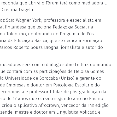
-redonda que abrirá o Fórum terá como mediadora a
ristina Fragelli.
 traz Sara Wagner York, professora e especialista em
al finlandesa que leciona Pedagogia Social na
uana Tolentino, doutoranda do Programa de Pós-
ria da Educação Básica, que se dedica à Formação
Marcos Roberto Souza Brogna, jornalista e autor do
ducadores será com o diálogo sobre Leitura do mundo
 que contará com as participações de Heloisa Gomes
la Universidade de Sorocaba (Uniso) e gerente do
de Empresas e doutor em Psicologia Escolar e do
conomista e professor titular de pós-graduação da
ário de 17 anos que cursa o segundo ano no Ensino
riou o aplicativo Afrocrown, vencedor da 14º edição
ende, mestre e doutor em Linguística Aplicada e