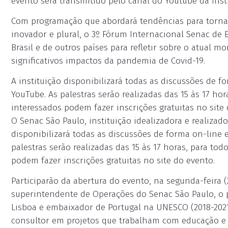
evento será transmitido pelo canal do Youtube da insti
Com programação que abordará tendências para tornar
inovador e plural, o 3º Fórum Internacional Senac de 
Brasil e de outros países para refletir sobre o atual 
significativos impactos da pandemia de Covid-19.
A instituição disponibilizará todas as discussões de f
YouTube. As palestras serão realizadas das 15 às 17 hor
interessados podem fazer inscrições gratuitas no site 
O Senac São Paulo, instituição idealizadora e realizad
disponibilizará todas as discussões de forma on-line 
palestras serão realizadas das 15 às 17 horas, para tod
podem fazer inscrições gratuitas no site do evento.
Participarão da abertura do evento, na segunda-feira (
superintendente de Operações do Senac São Paulo, o p
Lisboa e embaixador de Portugal na UNESCO (2018-2021
consultor em projetos que trabalham com educação e 