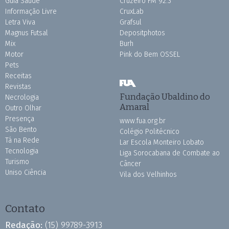
Guia Saúde
Cruzeiro FM 92.3
Informação Livre
CruxLab
Letra Viva
Grafsul
Magnus Futsal
Depositphotos
Mix
Burh
Motor
Pink do Bem OSSEL
Pets
Receitas
Revistas
Fundação Ubaldino do
Necrologia
Amaral
Outro Olhar
Presença
www.fua.org.br
São Bento
Colégio Politécnico
Tá na Rede
Lar Escola Monteiro Lobato
Tecnologia
Liga Sorocabana de Combate ao
Turismo
Câncer
Uniso Ciência
Vila dos Velhinhos
Contato
Redação:
(15) 99789-3913