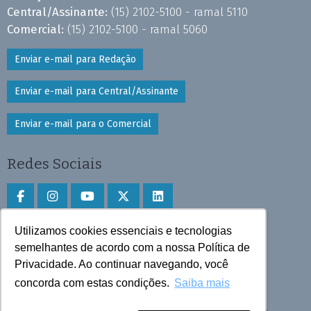
Central/Assinante:
(15) 2102-5100 - ramal 5110
Comercial:
(15) 2102-5100 - ramal 5060
Enviar e-mail para Redação
Enviar e-mail para Central/Assinante
Enviar e-mail para o Comercial
Redes Sociais
Utilizamos cookies essenciais e tecnologias
Faça download do aplicativo
semelhantes de acordo com a nossa Política de
Privacidade. Ao continuar navegando, você
Play Store e App Store
concorda com estas condições.
Saiba mais