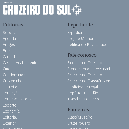
Editorias
Expediente
Sorocaba
Expediente
Agenda
Projeto Memória
Artigos
Política de Privacidade
Brasil
Fale conosco
Canal 1
Casa e Acabamento
Fale com o Cruzeiro
Cinema
Atendimento ao Assinante
Condomínios
Anuncie no Cruzeiro
Cruzeirinho
Anuncie no ClassiCruzeiro
Do Leitor
Publicidade Legal
Educação
Repórter Cidadão
Educa Mais Brasil
Trabalhe Conosco
Esporte
Parceiros
Economia
Editorial
ClassiCruzeiro
Exterior
CruzeiroCard