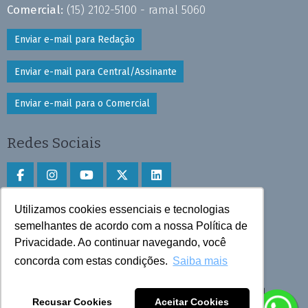
Comercial:
(15) 2102-5100 - ramal 5060
Enviar e-mail para Redação
Enviar e-mail para Central/Assinante
Enviar e-mail para o Comercial
Redes Sociais
Utilizamos cookies essenciais e tecnologias
Faça download do aplicativo
semelhantes de acordo com a nossa Política de
Privacidade. Ao continuar navegando, você
Play Store e App Store
concorda com estas condições.
Saiba mais
Todos os direitos reservados © 2025 Cruzeiro do Sul
Recusar Cookies
Aceitar Cookies