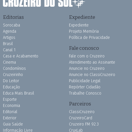
Editorias
Expediente
Sorocaba
Expediente
Agenda
Projeto Memória
Artigos
Política de Privacidade
Brasil
Fale conosco
Canal 1
Casa e Acabamento
Fale com o Cruzeiro
Cinema
Atendimento ao Assinante
Condomínios
Anuncie no Cruzeiro
Cruzeirinho
Anuncie no ClassiCruzeiro
Do Leitor
Publicidade Legal
Educação
Repórter Cidadão
Educa Mais Brasil
Trabalhe Conosco
Esporte
Parceiros
Economia
Editorial
ClassiCruzeiro
Exterior
CruzeiroCard
Guia Saúde
Cruzeiro FM 92.3
Informação Livre
CruxLab