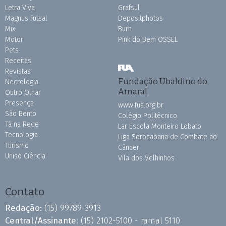
Letra Viva
Grafsul
Magnus Futsal
Depositphotos
Mix
Burh
Motor
Pink do Bem OSSEL
Pets
Receitas
Revistas
Fundação Ubaldino do
Necrologia
Amaral
Outro Olhar
Presença
www.fua.org.br
São Bento
Colégio Politécnico
Tá na Rede
Lar Escola Monteiro Lobato
Tecnologia
Liga Sorocabana de Combate ao
Turismo
Câncer
Uniso Ciência
Vila dos Velhinhos
Contato
Redação:
(15) 99789-3913
Central/Assinante:
(15) 2102-5100 - ramal 5110