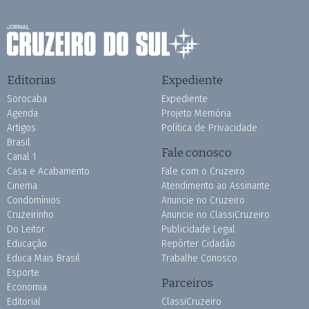
Editorias
Expediente
Sorocaba
Expediente
Agenda
Projeto Memória
Artigos
Política de Privacidade
Brasil
Fale conosco
Canal 1
Casa e Acabamento
Fale com o Cruzeiro
Cinema
Atendimento ao Assinante
Condomínios
Anuncie no Cruzeiro
Cruzeirinho
Anuncie no ClassiCruzeiro
Do Leitor
Publicidade Legal
Educação
Repórter Cidadão
Educa Mais Brasil
Trabalhe Conosco
Esporte
Parceiros
Economia
Editorial
ClassiCruzeiro