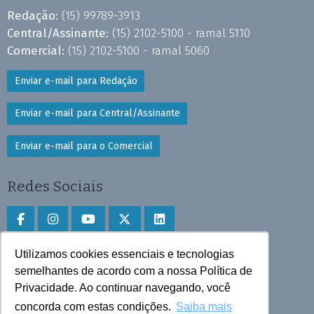
Redação:
(15) 99789-3913
Central/Assinante:
(15) 2102-5100 - ramal 5110
Comercial:
(15) 2102-5100 - ramal 5060
Enviar e-mail para Redação
Enviar e-mail para Central/Assinante
Enviar e-mail para o Comercial
Redes Sociais
Utilizamos cookies essenciais e tecnologias
Faça download do aplicativo
semelhantes de acordo com a nossa Política de
Privacidade. Ao continuar navegando, você
Play Store e App Store
concorda com estas condições.
Saiba mais