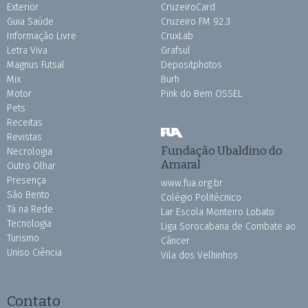
Exterior
CruzeiroCard
Guia Saúde
Cruzeiro FM 92.3
Informação Livre
CruxLab
Letra Viva
Grafsul
Magnus Futsal
Depositphotos
Mix
Burh
Motor
Pink do Bem OSSEL
Pets
Receitas
Revistas
Fundação Ubaldino do
Necrologia
Amaral
Outro Olhar
Presença
www.fua.org.br
São Bento
Colégio Politécnico
Tá na Rede
Lar Escola Monteiro Lobato
Tecnologia
Liga Sorocabana de Combate ao
Turismo
Câncer
Uniso Ciência
Vila dos Velhinhos
Contato