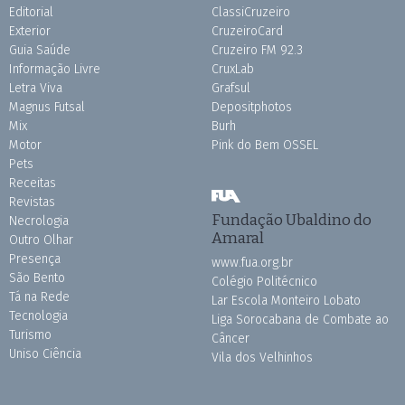
Editorial
ClassiCruzeiro
Exterior
CruzeiroCard
Guia Saúde
Cruzeiro FM 92.3
Informação Livre
CruxLab
Letra Viva
Grafsul
Magnus Futsal
Depositphotos
Mix
Burh
Motor
Pink do Bem OSSEL
Pets
Receitas
Revistas
Fundação Ubaldino do
Necrologia
Amaral
Outro Olhar
Presença
www.fua.org.br
São Bento
Colégio Politécnico
Tá na Rede
Lar Escola Monteiro Lobato
Tecnologia
Liga Sorocabana de Combate ao
Turismo
Câncer
Uniso Ciência
Vila dos Velhinhos