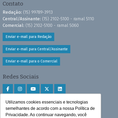
Contato
Redação:
(15) 99789-3913
Central/Assinante:
(15) 2102-5100 - ramal 5110
Comercial:
(15) 2102-5100 - ramal 5060
Enviar e-mail para Redação
Enviar e-mail para Central/Assinante
Enviar e-mail para o Comercial
Redes Sociais
Utilizamos cookies essenciais e tecnologias
Faça download do aplicativo
semelhantes de acordo com a nossa Política de
Play Store e App Store
Privacidade. Ao continuar navegando, você