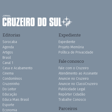
Editorias
Expediente
Sorocaba
Expediente
Agenda
Projeto Memória
Artigos
Política de Privacidade
Brasil
Fale conosco
Canal 1
Casa e Acabamento
Fale com o Cruzeiro
Cinema
Atendimento ao Assinante
Condomínios
Anuncie no Cruzeiro
Cruzeirinho
Anuncie no ClassiCruzeiro
Do Leitor
Publicidade Legal
Educação
Repórter Cidadão
Educa Mais Brasil
Trabalhe Conosco
Esporte
Parceiros
Economia