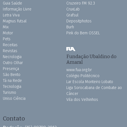
Guia Saúde
Cruzeiro FM 92.3
Informação Livre
CruxLab
Letra Viva
Grafsul
Magnus Futsal
Depositphotos
Mix
Burh
Motor
Pink do Bem OSSEL
Pets
Receitas
Revistas
Fundação Ubaldino do
Necrologia
Amaral
Outro Olhar
Presença
www.fua.org.br
São Bento
Colégio Politécnico
Tá na Rede
Lar Escola Monteiro Lobato
Tecnologia
Liga Sorocabana de Combate ao
Turismo
Câncer
Uniso Ciência
Vila dos Velhinhos
Contato