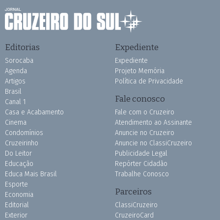
Editorias
Expediente
Sorocaba
Expediente
Agenda
Projeto Memória
Artigos
Política de Privacidade
Brasil
Fale conosco
Canal 1
Casa e Acabamento
Fale com o Cruzeiro
Cinema
Atendimento ao Assinante
Condomínios
Anuncie no Cruzeiro
Cruzeirinho
Anuncie no ClassiCruzeiro
Do Leitor
Publicidade Legal
Educação
Repórter Cidadão
Educa Mais Brasil
Trabalhe Conosco
Esporte
Parceiros
Economia
Editorial
ClassiCruzeiro
Exterior
CruzeiroCard