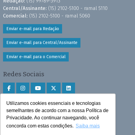
Redação:
(15) 99789-3913
Central/Assinante:
(15) 2102-5100 - ramal 5110
Comercial:
(15) 2102-5100 - ramal 5060
Enviar e-mail para Redação
Enviar e-mail para Central/Assinante
Enviar e-mail para o Comercial
Redes Sociais
Utilizamos cookies essenciais e tecnologias
Faça download do aplicativo
semelhantes de acordo com a nossa Política de
Privacidade. Ao continuar navegando, você
Play Store e App Store
concorda com estas condições.
Saiba mais