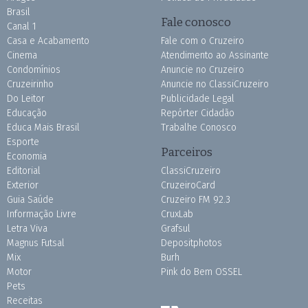
Brasil
Fale conosco
Canal 1
Casa e Acabamento
Fale com o Cruzeiro
Cinema
Atendimento ao Assinante
Condomínios
Anuncie no Cruzeiro
Cruzeirinho
Anuncie no ClassiCruzeiro
Do Leitor
Publicidade Legal
Educação
Repórter Cidadão
Educa Mais Brasil
Trabalhe Conosco
Esporte
Parceiros
Economia
Editorial
ClassiCruzeiro
Exterior
CruzeiroCard
Guia Saúde
Cruzeiro FM 92.3
Informação Livre
CruxLab
Letra Viva
Grafsul
Magnus Futsal
Depositphotos
Mix
Burh
Motor
Pink do Bem OSSEL
Pets
Receitas