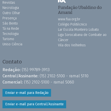
Revistas
Fundação Ubaldino do
Necrologia
Amaral
Outro Olhar
Presença
www.fua.org.br
São Bento
Colégio Politécnico
Tá na Rede
Lar Escola Monteiro Lobato
Tecnologia
Liga Sorocabana de Combate ao
Turismo
Câncer
Uniso Ciência
Vila dos Velhinhos
Contato
Redação:
(15) 99789-3913
Central/Assinante:
(15) 2102-5100 - ramal 5110
Comercial:
(15) 2102-5100 - ramal 5060
Enviar e-mail para Redação
Enviar e-mail para Central/Assinante