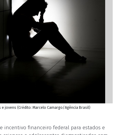
s e jovens (Crédito: Marcelo Camargo/Agência Brasil)
e incentivo financeiro federal para estados e