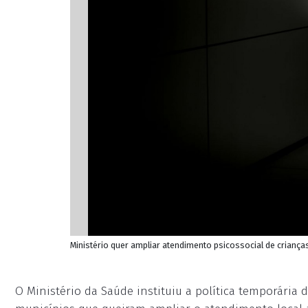
Ministério quer ampliar atendimento psicossocial de criança
O Ministério da Saúde instituiu a política temporária d