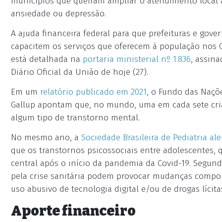
municípios que queiram ampliar o atendimento local 
ansiedade ou depressão.
A ajuda financeira federal para que prefeituras e gove
capacitem os serviços que oferecem à população nos C
está detalhada na
portaria ministerial nº 1.836
, assin
Diário Oficial da União de hoje (27).
Em um
relatório publicado em 2021
, o Fundo das Naçõe
Gallup apontam que, no mundo, uma em cada sete cria
algum tipo de transtorno mental.
No mesmo ano, a
Sociedade Brasileira de Pediatria al
que os transtornos psicossociais entre adolescentes,
central após o início da pandemia da Covid-19. Segund
pela crise sanitária podem provocar mudanças compor
uso abusivo de tecnologia digital e/ou de drogas lícitas 
Aporte financeiro