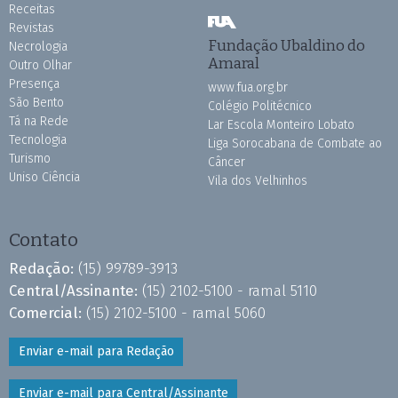
Receitas
Revistas
Fundação Ubaldino do
Necrologia
Amaral
Outro Olhar
Presença
www.fua.org.br
São Bento
Colégio Politécnico
Tá na Rede
Lar Escola Monteiro Lobato
Tecnologia
Liga Sorocabana de Combate ao
Turismo
Câncer
Uniso Ciência
Vila dos Velhinhos
Contato
Redação:
(15) 99789-3913
Central/Assinante:
(15) 2102-5100 - ramal 5110
Comercial:
(15) 2102-5100 - ramal 5060
Enviar e-mail para Redação
Enviar e-mail para Central/Assinante