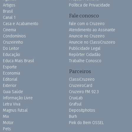
Artigos
Política de Privacidade
Brasil
Fale conosco
Canal 1
Casa e Acabamento
Fale com o Cruzeiro
Cinema
Atendimento ao Assinante
Condomínios
Anuncie no Cruzeiro
Cruzeirinho
Anuncie no ClassiCruzeiro
Do Leitor
Publicidade Legal
Educação
Repórter Cidadão
Educa Mais Brasil
Trabalhe Conosco
Esporte
Parceiros
Economia
Editorial
ClassiCruzeiro
Exterior
CruzeiroCard
Guia Saúde
Cruzeiro FM 92.3
Informação Livre
CruxLab
Letra Viva
Grafsul
Magnus Futsal
Depositphotos
Mix
Burh
Motor
Pink do Bem OSSEL
Pets