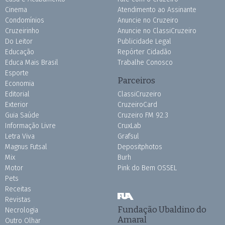
Cinema
Atendimento ao Assinante
Condomínios
Anuncie no Cruzeiro
Cruzeirinho
Anuncie no ClassiCruzeiro
Do Leitor
Publicidade Legal
Educação
Repórter Cidadão
Educa Mais Brasil
Trabalhe Conosco
Esporte
Parceiros
Economia
Editorial
ClassiCruzeiro
Exterior
CruzeiroCard
Guia Saúde
Cruzeiro FM 92.3
Informação Livre
CruxLab
Letra Viva
Grafsul
Magnus Futsal
Depositphotos
Mix
Burh
Motor
Pink do Bem OSSEL
Pets
Receitas
Revistas
Fundação Ubaldino do
Necrologia
Amaral
Outro Olhar