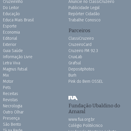
Cruzeirinho
Anuncie no ClassiCruzeiro
Do Leitor
Publicidade Legal
Educação
Repórter Cidadão
Educa Mais Brasil
Trabalhe Conosco
Esporte
Parceiros
Economia
Editorial
ClassiCruzeiro
Exterior
CruzeiroCard
Guia Saúde
Cruzeiro FM 92.3
Informação Livre
CruxLab
Letra Viva
Grafsul
Magnus Futsal
Depositphotos
Mix
Burh
Motor
Pink do Bem OSSEL
Pets
Receitas
Revistas
Fundação Ubaldino do
Necrologia
Amaral
Outro Olhar
Presença
www.fua.org.br
São Bento
Colégio Politécnico
Tá na Rede