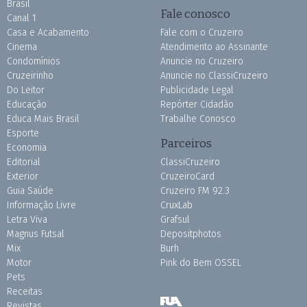
Brasil
Fale conosco
Canal 1
Casa e Acabamento
Fale com o Cruzeiro
Cinema
Atendimento ao Assinante
Condomínios
Anuncie no Cruzeiro
Cruzeirinho
Anuncie no ClassiCruzeiro
Do Leitor
Publicidade Legal
Educação
Repórter Cidadão
Educa Mais Brasil
Trabalhe Conosco
Esporte
Parceiros
Economia
Editorial
ClassiCruzeiro
Exterior
CruzeiroCard
Guia Saúde
Cruzeiro FM 92.3
Informação Livre
CruxLab
Letra Viva
Grafsul
Magnus Futsal
Depositphotos
Mix
Burh
Motor
Pink do Bem OSSEL
Pets
Receitas
Revistas