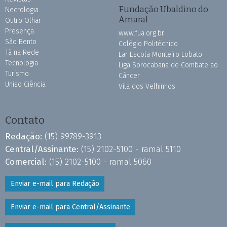
Fundação Ubaldino do
Necrologia
Amaral
Outro Olhar
Presença
www.fua.org.br
São Bento
Colégio Politécnico
Tá na Rede
Lar Escola Monteiro Lobato
Tecnologia
Liga Sorocabana de Combate ao
Turismo
Câncer
Uniso Ciência
Vila dos Velhinhos
Contato
Redação:
(15) 99789-3913
Central/Assinante:
(15) 2102-5100 - ramal 5110
Comercial:
(15) 2102-5100 - ramal 5060
Enviar e-mail para Redação
Enviar e-mail para Central/Assinante