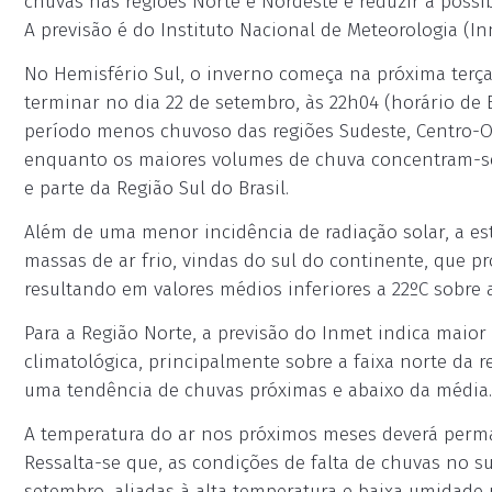
chuvas nas regiões Norte e Nordeste e reduzir a possi
A previsão é do Instituto Nacional de Meteorologia (I
No Hemisfério Sul, o inverno começa na próxima terça-f
terminar no dia 22 de setembro, às 22h04 (horário de 
período menos chuvoso das regiões Sudeste, Centro-Oes
enquanto os maiores volumes de chuva concentram-se 
e parte da Região Sul do Brasil.
Além de uma menor incidência de radiação solar, a es
massas de ar frio, vindas do sul do continente, que 
resultando em valores médios inferiores a 22ºC sobre a 
Para a Região Norte, a previsão do Inmet indica maio
climatológica, principalmente sobre a faixa norte da r
uma tendência de chuvas próximas e abaixo da média.
A temperatura do ar nos próximos meses deverá perma
Ressalta-se que, as condições de falta de chuvas no 
setembro, aliadas à alta temperatura e baixa umidade 