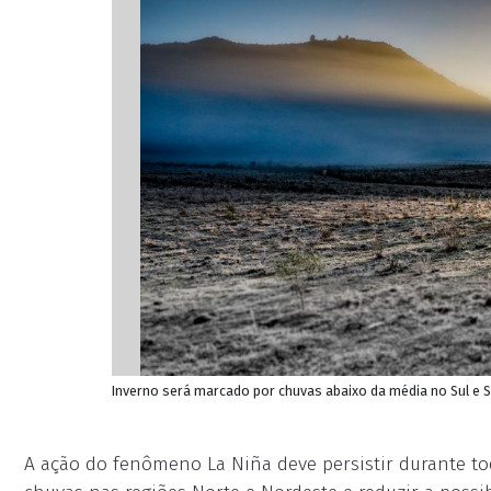
Inverno será marcado por chuvas abaixo da média no Sul e 
A ação do fenômeno La Niña deve persistir durante to