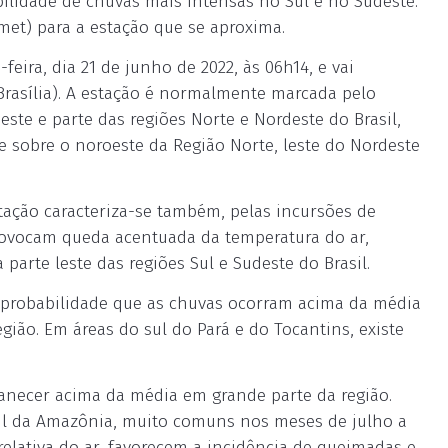
bilidade de chuvas mais intensas no Sul e no Sudeste.
nmet) para a estação que se aproxima.
eira, dia 21 de junho de 2022, às 06h14, e vai
Brasília). A estação é normalmente marcada pelo
te e parte das regiões Norte e Nordeste do Brasil,
sobre o noroeste da Região Norte, leste do Nordeste
tação caracteriza-se também, pelas incursões de
provocam queda acentuada da temperatura do ar,
parte leste das regiões Sul e Sudeste do Brasil.
r probabilidade que as chuvas ocorram acima da média
egião. Em áreas do sul do Pará e do Tocantins, existe
necer acima da média em grande parte da região.
sul da Amazônia, muito comuns nos meses de julho a
relativa do ar, favorecem a incidência de queimadas e