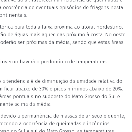
 a ocorrência de eventuais episódios de friagens nesta
ontinentais.
rica para toda a faixa próxima ao litoral nordestino,
o de águas mais aquecidas próximo à costa. No oeste
poderão ser próximas da média, sendo que estas áreas
e inverno haverá o predomínio de temperaturas
.
 e a tendência é de diminuição da umidade relativa do
 ficar abaixo de 30% e picos mínimos abaixo de 20%.
 áreas pontuais no sudoeste do Mato Grosso do Sul e
amente acima da média.
devido à permanência de massas de ar seco e quente,
recendo a ocorrência de queimadas e incêndios
rosso do Sul e sul do Mato Grosso, as temperaturas