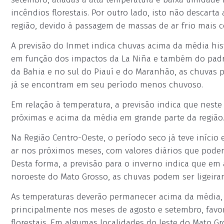
incêndios florestais. Por outro lado, isto não descarta
região, devido à passagem de massas de ar frio mais c
A previsão do Inmet indica chuvas acima da média histó
em função dos impactos da La Niña e também do padrã
da Bahia e no sul do Piauí e do Maranhão, as chuvas 
já se encontram em seu período menos chuvoso.
Em relação à temperatura, a previsão indica que nest
próximas e acima da média em grande parte da região
Na Região Centro-Oeste, o período seco já teve início
ar nos próximos meses, com valores diários que podem
Desta forma, a previsão para o inverno indica que em
noroeste do Mato Grosso, as chuvas podem ser ligeir
As temperaturas deverão permanecer acima da média, 
principalmente nos meses de agosto e setembro, favo
florestais. Em algumas localidades do leste do Mato G