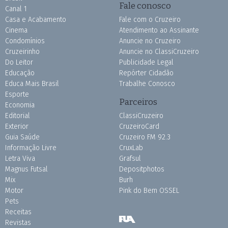
Fale conosco
Canal 1
Casa e Acabamento
Fale com o Cruzeiro
Cinema
Atendimento ao Assinante
Condomínios
Anuncie no Cruzeiro
Cruzeirinho
Anuncie no ClassiCruzeiro
Do Leitor
Publicidade Legal
Educação
Repórter Cidadão
Educa Mais Brasil
Trabalhe Conosco
Esporte
Parceiros
Economia
Editorial
ClassiCruzeiro
Exterior
CruzeiroCard
Guia Saúde
Cruzeiro FM 92.3
Informação Livre
CruxLab
Letra Viva
Grafsul
Magnus Futsal
Depositphotos
Mix
Burh
Motor
Pink do Bem OSSEL
Pets
Receitas
Revistas