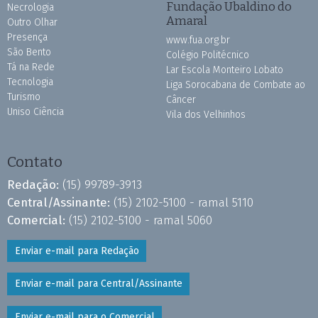
Fundação Ubaldino do
Necrologia
Amaral
Outro Olhar
Presença
www.fua.org.br
São Bento
Colégio Politécnico
Tá na Rede
Lar Escola Monteiro Lobato
Tecnologia
Liga Sorocabana de Combate ao
Turismo
Câncer
Uniso Ciência
Vila dos Velhinhos
Contato
Redação:
(15) 99789-3913
Central/Assinante:
(15) 2102-5100 - ramal 5110
Comercial:
(15) 2102-5100 - ramal 5060
Enviar e-mail para Redação
Enviar e-mail para Central/Assinante
Enviar e-mail para o Comercial