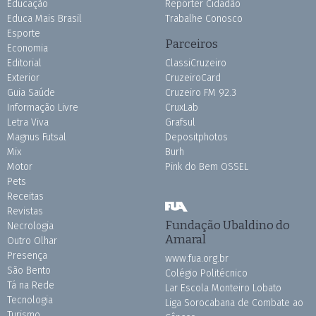
Educação
Repórter Cidadão
Educa Mais Brasil
Trabalhe Conosco
Esporte
Parceiros
Economia
Editorial
ClassiCruzeiro
Exterior
CruzeiroCard
Guia Saúde
Cruzeiro FM 92.3
Informação Livre
CruxLab
Letra Viva
Grafsul
Magnus Futsal
Depositphotos
Mix
Burh
Motor
Pink do Bem OSSEL
Pets
Receitas
Revistas
Fundação Ubaldino do
Necrologia
Amaral
Outro Olhar
Presença
www.fua.org.br
São Bento
Colégio Politécnico
Tá na Rede
Lar Escola Monteiro Lobato
Tecnologia
Liga Sorocabana de Combate ao
Turismo