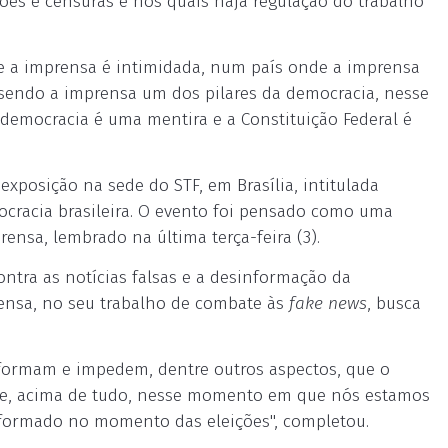
ões e censuras e nos quais haja regulação do trabalho
e a imprensa é intimidada, num país onde a imprensa
sendo a imprensa um dos pilares da democracia, nesse
a democracia é uma mentira e a Constituição Federal é
exposição na sede do STF, em Brasília, intitulada
cracia brasileira. O evento foi pensado como uma
rensa, lembrado na última
ter
ça-feira (3).
tra as notícias falsas e a desinformação da
rensa, no seu trabalho de combate às
fake news
, busca
ormam e impedem, dentre outros aspectos, que o
a e, acima de tudo, nesse momento em que nós estamos
informado no momento das eleições", completou.