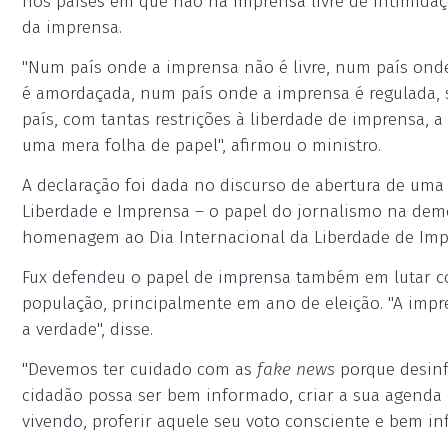
nos países em que não há imprensa livre de intimidaç
da imprensa.
"Num país onde a imprensa não é livre, num país ond
é amordaçada, num país onde a imprensa é regulada, 
país, com tantas restrições à liberdade de imprensa, 
uma mera folha de papel", afirmou o ministro.
A declaração foi dada no discurso de abertura de uma 
Liberdade e Imprensa – o papel do jornalismo na demo
homenagem ao Dia Internacional da Liberdade de Imp
Fux defendeu o papel de imprensa também em lutar con
população, principalmente em ano de eleição. "A imp
a verdade", disse.
"Devemos
ter
cuidado com as
fake news
porque desinf
cidadão possa ser bem informado, criar a sua agend
vivendo, proferir aquele seu voto consciente e bem 