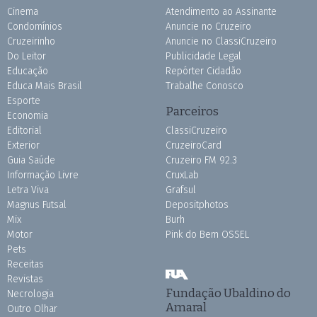
Cinema
Atendimento ao Assinante
Condomínios
Anuncie no Cruzeiro
Cruzeirinho
Anuncie no ClassiCruzeiro
Do Leitor
Publicidade Legal
Educação
Repórter Cidadão
Educa Mais Brasil
Trabalhe Conosco
Esporte
Parceiros
Economia
Editorial
ClassiCruzeiro
Exterior
CruzeiroCard
Guia Saúde
Cruzeiro FM 92.3
Informação Livre
CruxLab
Letra Viva
Grafsul
Magnus Futsal
Depositphotos
Mix
Burh
Motor
Pink do Bem OSSEL
Pets
Receitas
Revistas
Fundação Ubaldino do
Necrologia
Amaral
Outro Olhar