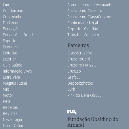
Cinema
Atendimento ao Assinante
Condomínios
Anuncie no Cruzeiro
Cruzeirinho
Anuncie no ClassiCruzeiro
Do Leitor
Publicidade Legal
Educação
Repórter Cidadão
Educa Mais Brasil
Trabalhe Conosco
Esporte
Parceiros
Economia
Editorial
ClassiCruzeiro
Exterior
CruzeiroCard
Guia Saúde
Cruzeiro FM 92.3
Informação Livre
CruxLab
Letra Viva
Grafsul
Magnus Futsal
Depositphotos
Mix
Burh
Motor
Pink do Bem OSSEL
Pets
Receitas
Revistas
Fundação Ubaldino do
Necrologia
Amaral
Outro Olhar