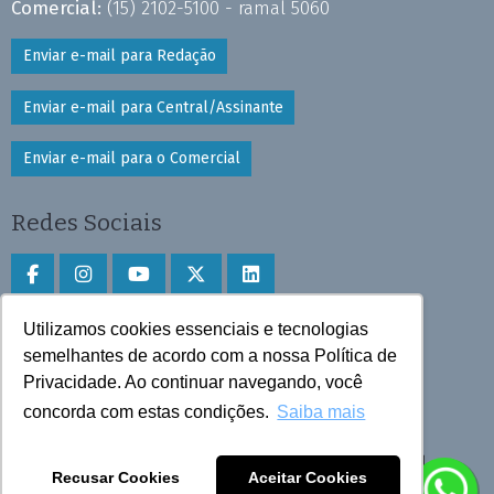
Comercial:
(15) 2102-5100 - ramal 5060
Enviar e-mail para Redação
Enviar e-mail para Central/Assinante
Enviar e-mail para o Comercial
Redes Sociais
Utilizamos cookies essenciais e tecnologias
Faça download do aplicativo
semelhantes de acordo com a nossa Política de
Play Store e App Store
Privacidade. Ao continuar navegando, você
concorda com estas condições.
Saiba mais
Todos os direitos reservados © 2025 Cruzeiro do Sul
Recusar Cookies
Aceitar Cookies