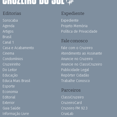
Editorias
Expediente
Sorocaba
Expediente
Agenda
Projeto Memória
Artigos
Política de Privacidade
Brasil
Fale conosco
Canal 1
Casa e Acabamento
Fale com o Cruzeiro
Cinema
Atendimento ao Assinante
Condomínios
Anuncie no Cruzeiro
Cruzeirinho
Anuncie no ClassiCruzeiro
Do Leitor
Publicidade Legal
Educação
Repórter Cidadão
Educa Mais Brasil
Trabalhe Conosco
Esporte
Parceiros
Economia
Editorial
ClassiCruzeiro
Exterior
CruzeiroCard
Guia Saúde
Cruzeiro FM 92.3
Informação Livre
CruxLab