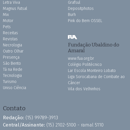
Letra Viva
Grafsul
Magnus Futsal
Depositphotos
Mix
Burh
Motor
Pink do Bem OSSEL
Pets
Receitas
Revistas
Fundação Ubaldino do
Necrologia
Amaral
Outro Olhar
Presença
www.fua.org.br
São Bento
Colégio Politécnico
Tá na Rede
Lar Escola Monteiro Lobato
Tecnologia
Liga Sorocabana de Combate ao
Turismo
Câncer
Uniso Ciência
Vila dos Velhinhos
Contato
Redação:
(15) 99789-3913
Central/Assinante:
(15) 2102-5100 - ramal 5110