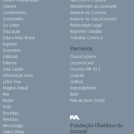
Casa e Acabamento
Fale com o Cruzeiro
Cinema
Atendimento ao Assinante
Condomínios
Anuncie no Cruzeiro
Cruzeirinho
Anuncie no ClassiCruzeiro
Do Leitor
Publicidade Legal
Educação
Repórter Cidadão
Educa Mais Brasil
Trabalhe Conosco
Esporte
Parceiros
Economia
Editorial
ClassiCruzeiro
Exterior
CruzeiroCard
Guia Saúde
Cruzeiro FM 92.3
Informação Livre
CruxLab
Letra Viva
Grafsul
Magnus Futsal
Depositphotos
Mix
Burh
Motor
Pink do Bem OSSEL
Pets
Receitas
Revistas
Fundação Ubaldino do
Necrologia
Amaral
Outro Olhar