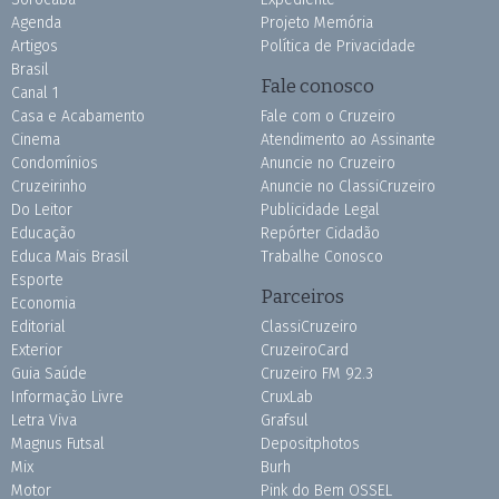
Agenda
Projeto Memória
Artigos
Política de Privacidade
Brasil
Fale conosco
Canal 1
Casa e Acabamento
Fale com o Cruzeiro
Cinema
Atendimento ao Assinante
Condomínios
Anuncie no Cruzeiro
Cruzeirinho
Anuncie no ClassiCruzeiro
Do Leitor
Publicidade Legal
Educação
Repórter Cidadão
Educa Mais Brasil
Trabalhe Conosco
Esporte
Parceiros
Economia
Editorial
ClassiCruzeiro
Exterior
CruzeiroCard
Guia Saúde
Cruzeiro FM 92.3
Informação Livre
CruxLab
Letra Viva
Grafsul
Magnus Futsal
Depositphotos
Mix
Burh
Motor
Pink do Bem OSSEL