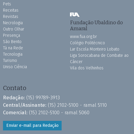
Pets
Receitas
Revistas
Fundação Ubaldino do
Necrologia
Amaral
Outro Olhar
Presença
www.fua.org.br
São Bento
Colégio Politécnico
Tá na Rede
Lar Escola Monteiro Lobato
Tecnologia
Liga Sorocabana de Combate ao
Turismo
Câncer
Uniso Ciência
Vila dos Velhinhos
Contato
Redação:
(15) 99789-3913
Central/Assinante:
(15) 2102-5100 - ramal 5110
Comercial:
(15) 2102-5100 - ramal 5060
Enviar e-mail para Redação