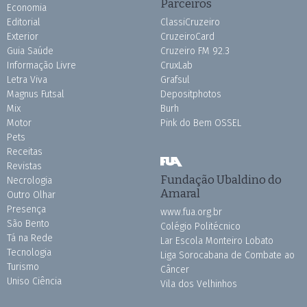
Parceiros
Economia
Editorial
ClassiCruzeiro
Exterior
CruzeiroCard
Guia Saúde
Cruzeiro FM 92.3
Informação Livre
CruxLab
Letra Viva
Grafsul
Magnus Futsal
Depositphotos
Mix
Burh
Motor
Pink do Bem OSSEL
Pets
Receitas
Revistas
Fundação Ubaldino do
Necrologia
Amaral
Outro Olhar
Presença
www.fua.org.br
São Bento
Colégio Politécnico
Tá na Rede
Lar Escola Monteiro Lobato
Tecnologia
Liga Sorocabana de Combate ao
Turismo
Câncer
Uniso Ciência
Vila dos Velhinhos