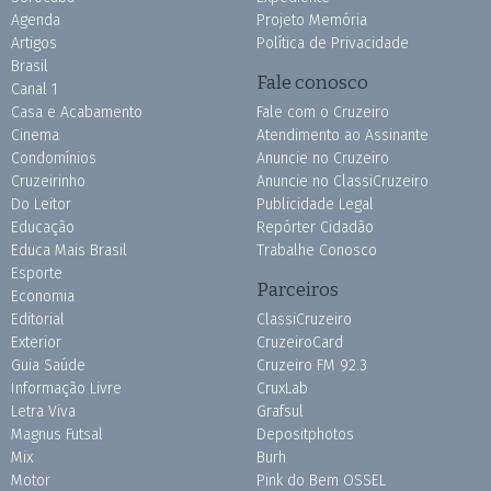
Agenda
Projeto Memória
Artigos
Política de Privacidade
Brasil
Fale conosco
Canal 1
Casa e Acabamento
Fale com o Cruzeiro
Cinema
Atendimento ao Assinante
Condomínios
Anuncie no Cruzeiro
Cruzeirinho
Anuncie no ClassiCruzeiro
Do Leitor
Publicidade Legal
Educação
Repórter Cidadão
Educa Mais Brasil
Trabalhe Conosco
Esporte
Parceiros
Economia
Editorial
ClassiCruzeiro
Exterior
CruzeiroCard
Guia Saúde
Cruzeiro FM 92.3
Informação Livre
CruxLab
Letra Viva
Grafsul
Magnus Futsal
Depositphotos
Mix
Burh
Motor
Pink do Bem OSSEL