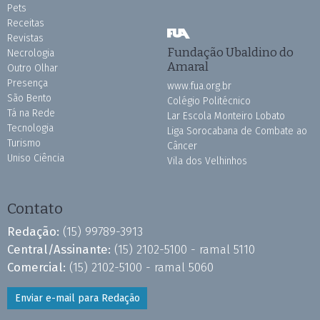
Pets
Receitas
Revistas
Fundação Ubaldino do
Necrologia
Amaral
Outro Olhar
Presença
www.fua.org.br
São Bento
Colégio Politécnico
Tá na Rede
Lar Escola Monteiro Lobato
Tecnologia
Liga Sorocabana de Combate ao
Turismo
Câncer
Uniso Ciência
Vila dos Velhinhos
Contato
Redação:
(15) 99789-3913
Central/Assinante:
(15) 2102-5100 - ramal 5110
Comercial:
(15) 2102-5100 - ramal 5060
Enviar e-mail para Redação