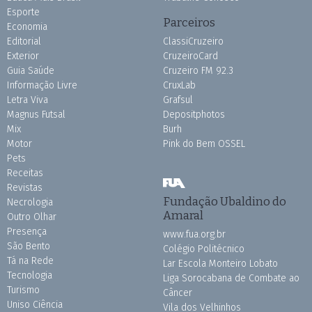
Esporte
Parceiros
Economia
Editorial
ClassiCruzeiro
Exterior
CruzeiroCard
Guia Saúde
Cruzeiro FM 92.3
Informação Livre
CruxLab
Letra Viva
Grafsul
Magnus Futsal
Depositphotos
Mix
Burh
Motor
Pink do Bem OSSEL
Pets
Receitas
Revistas
Fundação Ubaldino do
Necrologia
Amaral
Outro Olhar
Presença
www.fua.org.br
São Bento
Colégio Politécnico
Tá na Rede
Lar Escola Monteiro Lobato
Tecnologia
Liga Sorocabana de Combate ao
Turismo
Câncer
Uniso Ciência
Vila dos Velhinhos