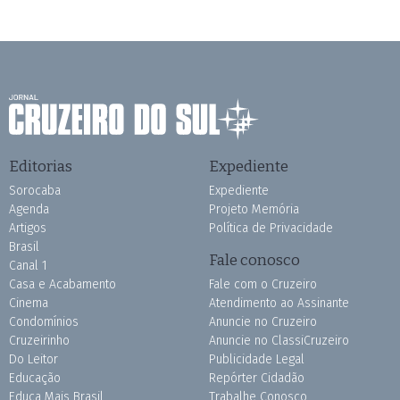
Editorias
Expediente
Sorocaba
Expediente
Agenda
Projeto Memória
Artigos
Política de Privacidade
Brasil
Fale conosco
Canal 1
Casa e Acabamento
Fale com o Cruzeiro
Cinema
Atendimento ao Assinante
Condomínios
Anuncie no Cruzeiro
Cruzeirinho
Anuncie no ClassiCruzeiro
Do Leitor
Publicidade Legal
Educação
Repórter Cidadão
Educa Mais Brasil
Trabalhe Conosco